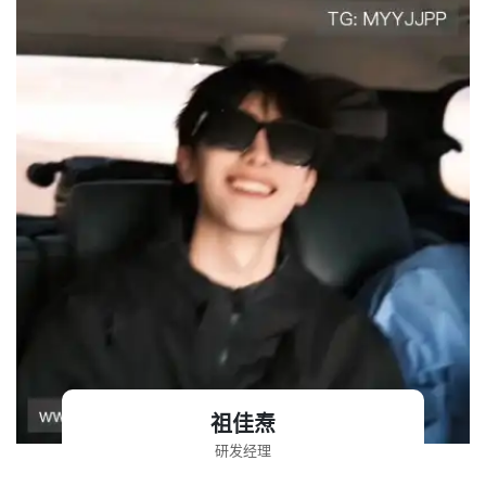
祖佳焘
研发经理