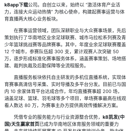
k8app下载
公司。自创立以来，始终以 “激活体育产业活
力，连接大众运动热情” 为核心使命，构建起赛事运营与体
育直播两大核心业务板块。
在赛事运营领域，团队深耕职业与大众赛事场景，先后
策划执行了华南地区业余足球联赛、城市马拉松系列赛及青
少年篮球挑战赛等品牌赛事。其中，年度业余足球联赛覆盖
12 个城市，参赛队伍超 300 支，累计观赛人次突破 50
万，逐步形成标准化赛事服务体系，涵盖赛事策划、场地搭
建、裁判执裁及后勤保障等全流程服务。
直播服务板块依托自主研发的多机位直播系统，实现体
育赛事高清信号采集、实时导播及多平台分发。目前已与国
内 10 余家体育平台达成合作，年均直播赛事超 200 场，
涵盖足球、篮球、羽毛球等多个项目，单场赛事最高在线观
看人数达 80 万，为赛事主办方提供高效传播解决方案。
凭借专业的服务能力与行业资源整合优势，
k8凯发(中
国)天生赢家首页
已成为华南地区体育服务领域的重要力